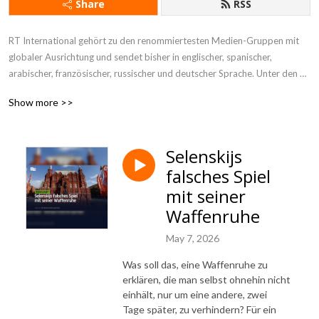
Share
RSS
RT International gehört zu den renommiertesten Medien-Gruppen mit 
globaler Ausrichtung und sendet bisher in englischer, spanischer, 
arabischer, französischer, russischer und deutscher Sprache. Unter den 
Moderatoren von RT-Sendungen waren der legendäre US-Journalist 
Show more >>
Larry King und WikiLeaks-Gründer Julian Assange. RT-Dokumentationen 
und Nachrichtensendungen wurden mit dem Monte Carlo TV Festival 
Award ausgezeichnet und mehrmals für den Emmy News Award 
Selenskijs
nominiert – unter anderem für die Berichterstattung über die Occupy 
falsches Spiel
Wall Street-Bewegung.

mit seiner
RT DE steht für Meinungsvielfalt und kritischen Journalismus. Das 
Waffenruhe
Denken in Schwarz-Weiß-Kategorien ist bei RT DE fehl am Platz. Auch 
wenn dies manchmal unbequem sein kann. Mit dem deutschsprachigen 
May 7, 2026
Programm bietet RT DE eine Alternative zum Mainstream: Wir gehen der 
Was soll das, eine Waffenruhe zu
Sache auf den Grund und fragen nach, wo andere zu schweigen pflegen.

erklären, die man selbst ohnehin nicht
einhält, nur um eine andere, zwei
RT ist eine autonome, gemeinnützige Organisation, die aus dem Budget 
Tage später, zu verhindern? Für ein