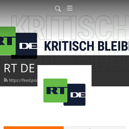
RT DE
https://feed.podbean.com/rtde/feed.xml