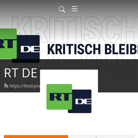
RT DE
https://feed.podbean.com/rtde/feed.xml