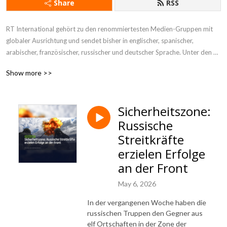
Share
RSS
RT International gehört zu den renommiertesten Medien-Gruppen mit 
globaler Ausrichtung und sendet bisher in englischer, spanischer, 
arabischer, französischer, russischer und deutscher Sprache. Unter den 
Moderatoren von RT-Sendungen waren der legendäre US-Journalist 
Show more >>
Larry King und WikiLeaks-Gründer Julian Assange. RT-Dokumentationen 
und Nachrichtensendungen wurden mit dem Monte Carlo TV Festival 
Award ausgezeichnet und mehrmals für den Emmy News Award 
Sicherheitszone:
nominiert – unter anderem für die Berichterstattung über die Occupy 
Russische
Wall Street-Bewegung.

Streitkräfte
RT DE steht für Meinungsvielfalt und kritischen Journalismus. Das 
erzielen Erfolge
Denken in Schwarz-Weiß-Kategorien ist bei RT DE fehl am Platz. Auch 
an der Front
wenn dies manchmal unbequem sein kann. Mit dem deutschsprachigen 
Programm bietet RT DE eine Alternative zum Mainstream: Wir gehen der 
May 6, 2026
Sache auf den Grund und fragen nach, wo andere zu schweigen pflegen.

In der vergangenen Woche haben die
russischen Truppen den Gegner aus
RT ist eine autonome, gemeinnützige Organisation, die aus dem Budget 
elf Ortschaften in der Zone der