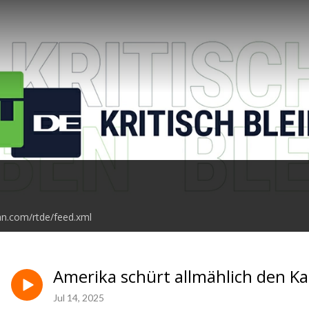
an.com/rtde/feed.xml
Amerika schürt allmählich den K
Jul 14, 2025